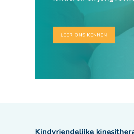
LEER ONS KENNEN
Kindvriendelijke kinesither