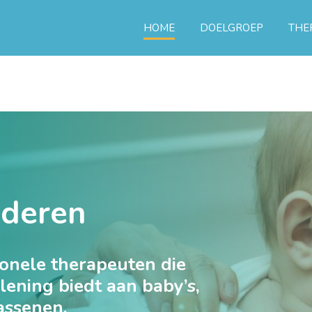
HOME
DOELGROEP
THE
nderen
onele therapeuten die
ening biedt aan baby’s,
assenen.