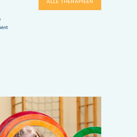
ALLE THERAPIEËN
n
iënt