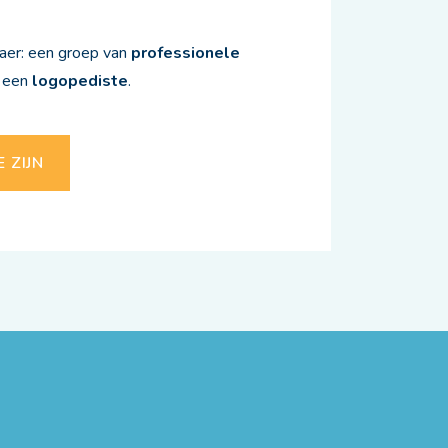
laer: een groep van
professionele
 een
logopediste
.
 ZIJN